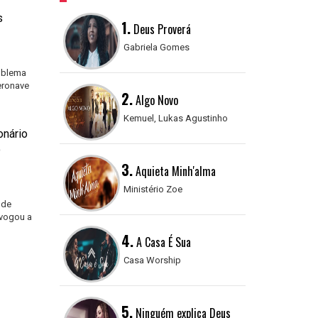
s
1.
Deus Proverá
Gabriela Gomes
oblema
eronave
2.
Algo Novo
Kemuel, Lukas Agustinho
onário
o
3.
Aquieta Minh'alma
Ministério Zoe
 de
vogou a
4.
A Casa É Sua
Casa Worship
5.
Ninguém explica Deus