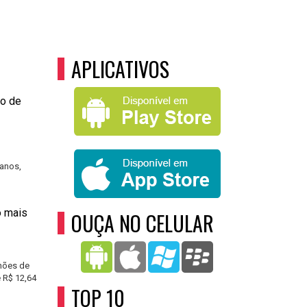
APLICATIVOS
to de
o
anos,
o mais
OUÇA NO CELULAR
hões de
 R$ 12,64
TOP 10